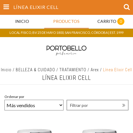
LÍNEA ELIXIR CELL
INICIO
PRODUCTOS
CARRITO
0
LOCAL FISICO, BV 25 DE MAYO 1800, SAN FRANCISCO, CÓRDOBA | EST. 1999
Inicio
/
BELLEZA & CUIDADO
/
TRATAMIENTO
/
Arex
/
Línea Elixir Cell
LÍNEA ELIXIR CELL
Ordenar por
Filtrar por