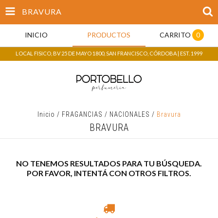
BRAVURA
INICIO
PRODUCTOS
CARRITO
0
LOCAL FISICO, BV 25 DE MAYO 1800, SAN FRANCISCO, CÓRDOBA | EST. 1999
Inicio
/
FRAGANCIAS
/
NACIONALES
/
Bravura
BRAVURA
NO TENEMOS RESULTADOS PARA TU BÚSQUEDA.
POR FAVOR, INTENTÁ CON OTROS FILTROS.