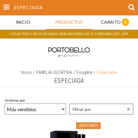
ESPECIADA
INICIO
PRODUCTOS
CARRITO
0
LOCAL FISICO, BV 25 DE MAYO 1800, SAN FRANCISCO, CÓRDOBA | EST. 1999
Inicio
/
FAMILIA OLFATIVA
/
Fougére
/
Especiada
ESPECIADA
Ordenar por
Filtrar por
ENVÍO GRATIS