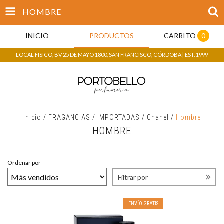
HOMBRE
INICIO
PRODUCTOS
CARRITO
0
LOCAL FISICO, BV 25 DE MAYO 1800, SAN FRANCISCO, CÓRDOBA | EST. 1999
Inicio
/
FRAGANCIAS
/
IMPORTADAS
/
Chanel
/
Hombre
HOMBRE
Ordenar por
Filtrar por
ENVÍO GRATIS