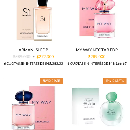
MY WAY NECTAR EDP
ARMANI SI EDP
$289.000
$389.000
$272.300
6
CUOTAS SIN INTERÉS DE
$48.166,67
6
CUOTAS SIN INTERÉS DE
$45.383,33
ENVÍO GRATIS
ENVÍO GRATIS