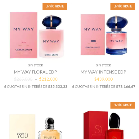
ENVÍO GRATIS
ENVÍO GRATIS
SIN STOCK
SIN STOCK
MY WAY FLORAL EDP
MY WAY INTENSE EDP
$265.000
$212.000
$439.000
6
CUOTAS SIN INTERÉS DE
$35.333,33
6
CUOTAS SIN INTERÉS DE
$73.166,67
ENVÍO GRATIS