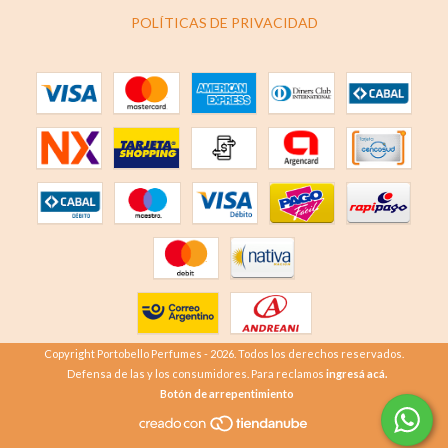
POLÍTICAS DE PRIVACIDAD
Copyright Portobello Perfumes - 2026. Todos los derechos reservados.
Defensa de las y los consumidores. Para reclamos
ingresá acá.
Botón de arrepentimiento