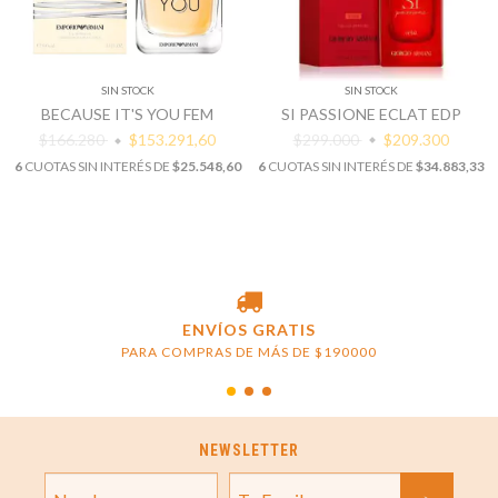
SIN STOCK
SIN STOCK
SI PASSIONE ECLAT EDP
BECAUSE IT'S YOU FEM
$299.000
$209.300
$166.280
$153.291,60
6
CUOTAS SIN INTERÉS DE
$34.883,33
6
CUOTAS SIN INTERÉS DE
$25.548,60
ENVÍOS GRATIS
PARA COMPRAS DE MÁS DE $190000
NEWSLETTER