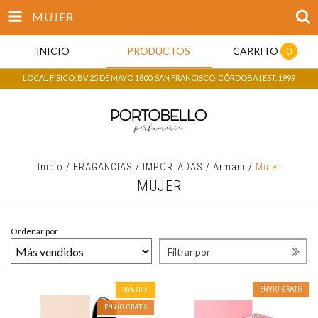
MUJER
INICIO
PRODUCTOS
CARRITO
0
LOCAL FISICO, BV 25 DE MAYO 1800, SAN FRANCISCO, CÓRDOBA | EST. 1999
Inicio
/
FRAGANCIAS
/
IMPORTADAS
/
Armani
/
Mujer
MUJER
Ordenar por
Filtrar por
ENVÍO GRATIS
30
%
OFF
ENVÍO GRATIS