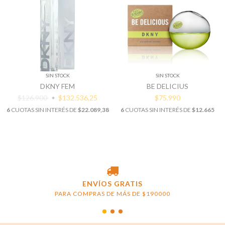
SIN STOCK
SIN STOCK
DKNY FEM
BE DELICIUS
$126.900
$132.536,25
$75.990
6
CUOTAS SIN INTERÉS DE
$22.089,38
6
CUOTAS SIN INTERÉS DE
$12.665
ENVÍOS GRATIS
PARA COMPRAS DE MÁS DE $190000