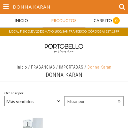
DONNA KARAN
INICIO
PRODUCTOS
CARRITO
0
LOCAL FISICO, BV 25 DE MAYO 1800, SAN FRANCISCO, CÓRDOBA | EST. 1999
Inicio
/
FRAGANCIAS
/
IMPORTADAS
/
Donna Karan
DONNA KARAN
Ordenar por
Filtrar por