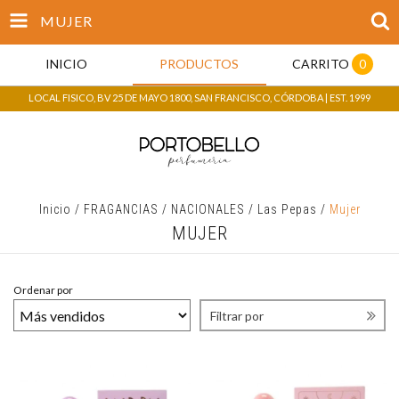
MUJER
INICIO
PRODUCTOS
CARRITO
0
LOCAL FISICO, BV 25 DE MAYO 1800, SAN FRANCISCO, CÓRDOBA | EST. 1999
Inicio
/
FRAGANCIAS
/
NACIONALES
/
Las Pepas
/
Mujer
MUJER
Ordenar por
Filtrar por