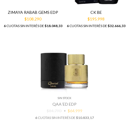
ZIMAYA RABAB GEMS EDP
CK BE
$108.290
$195.998
6
CUOTAS SIN INTERÉS DE
$18.048,33
6
CUOTAS SIN INTERÉS DE
$32.666,33
SIN STOCK
QAA´ED EDP
$84.790
$64.999
6
CUOTAS SIN INTERÉS DE
$10.833,17