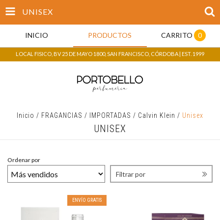
UNISEX
INICIO
PRODUCTOS
CARRITO
0
LOCAL FISICO, BV 25 DE MAYO 1800, SAN FRANCISCO, CÓRDOBA | EST. 1999
Inicio
/
FRAGANCIAS
/
IMPORTADAS
/
Calvin Klein
/
Unisex
UNISEX
Ordenar por
Filtrar por
ENVÍO GRATIS