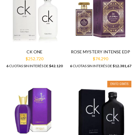
ROSE MYSTERY INTENSE EDP
CK ONE
$74.290
$252.720
6
CUOTAS SIN INTERÉS DE
$12.381,67
6
CUOTAS SIN INTERÉS DE
$42.120
ENVÍO GRATIS