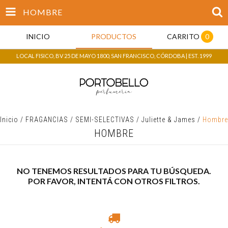
HOMBRE
INICIO
PRODUCTOS
CARRITO
0
LOCAL FISICO, BV 25 DE MAYO 1800, SAN FRANCISCO, CÓRDOBA | EST. 1999
Inicio
/
FRAGANCIAS
/
SEMI-SELECTIVAS
/
Juliette & James
/
Hombre
HOMBRE
NO TENEMOS RESULTADOS PARA TU BÚSQUEDA.
POR FAVOR, INTENTÁ CON OTROS FILTROS.