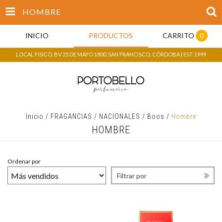
HOMBRE
INICIO
PRODUCTOS
CARRITO
0
LOCAL FISICO, BV 25 DE MAYO 1800, SAN FRANCISCO, CÓRDOBA | EST. 1999
Inicio
/
FRAGANCIAS
/
NACIONALES
/
Boos
/
Hombre
HOMBRE
Ordenar por
Filtrar por