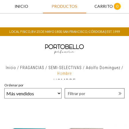
INICIO
PRODUCTOS
CARRITO
0
LOCAL FISICO, BV 25 DE MAYO 1800, SAN FRANCISCO, CÓRDOBA | EST. 1999
Inicio
/
FRAGANCIAS
/
SEMI-SELECTIVAS
/
Adolfo Dominguez
/
Hombre
HOMBRE
Ordenar por
Filtrar por