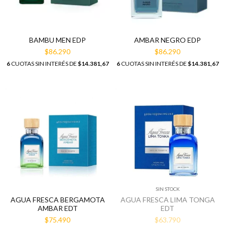
BAMBU MEN EDP
AMBAR NEGRO EDP
$86.290
$86.290
6
CUOTAS SIN INTERÉS DE
$14.381,67
6
CUOTAS SIN INTERÉS DE
$14.381,67
SIN STOCK
AGUA FRESCA BERGAMOTA
AGUA FRESCA LIMA TONGA
AMBAR EDT
EDT
$75.490
$63.790