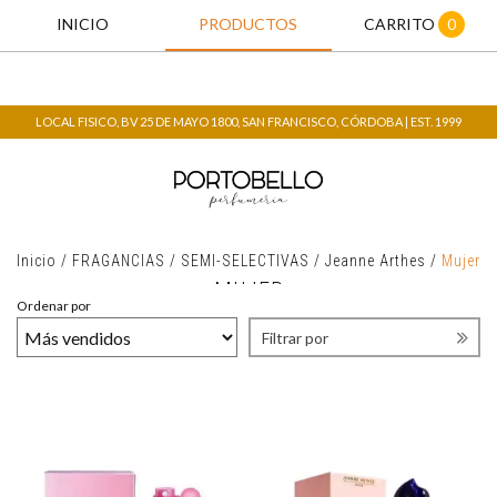
INICIO
PRODUCTOS
CARRITO
0
LOCAL FISICO, BV 25 DE MAYO 1800, SAN FRANCISCO, CÓRDOBA | EST. 1999
Inicio
/
FRAGANCIAS
/
SEMI-SELECTIVAS
/
Jeanne Arthes
/
Mujer
MUJER
Ordenar por
Filtrar por