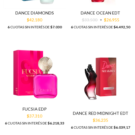
DANCE OCEAN EDT
DANCE DIAMONDS
$33.500
$26.955
$42.180
6
CUOTAS SIN INTERÉS DE
$4.492,50
6
CUOTAS SIN INTERÉS DE
$7.030
FUCSIA EDP
DANCE RED MIDNIGHT EDT
$37.310
$36.235
6
CUOTAS SIN INTERÉS DE
$6.218,33
6
CUOTAS SIN INTERÉS DE
$6.039,17