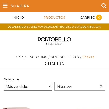
SHAKIRA
INICIO
PRODUCTOS
CARRITO
0
LOCAL FISICO, BV 25 DE MAYO 1800, SAN FRANCISCO, CÓRDOBA | EST. 1999
Inicio
/
FRAGANCIAS
/
SEMI-SELECTIVAS
/
Shakira
SHAKIRA
Ordenar por
Filtrar por