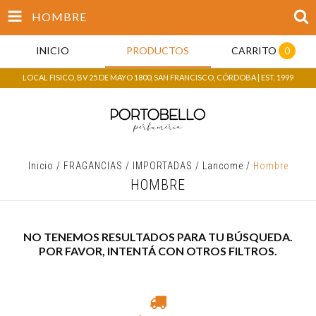
HOMBRE
INICIO
PRODUCTOS
CARRITO
0
LOCAL FISICO, BV 25 DE MAYO 1800, SAN FRANCISCO, CÓRDOBA | EST. 1999
Inicio
/
FRAGANCIAS
/
IMPORTADAS
/
Lancome
/
Hombre
HOMBRE
NO TENEMOS RESULTADOS PARA TU BÚSQUEDA.
POR FAVOR, INTENTÁ CON OTROS FILTROS.