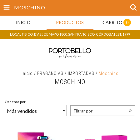
MOSCHINO
INICIO
PRODUCTOS
CARRITO
0
LOCAL FISICO, BV 25 DE MAYO 1800, SAN FRANCISCO, CÓRDOBA | EST. 1999
Inicio
/
FRAGANCIAS
/
IMPORTADAS
/
Moschino
MOSCHINO
Ordenar por
Filtrar por