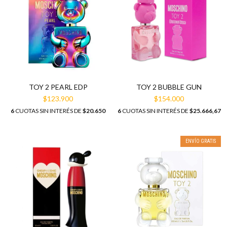
TOY 2 PEARL EDP
TOY 2 BUBBLE GUN
$123.900
$154.000
6
CUOTAS SIN INTERÉS DE
$20.650
6
CUOTAS SIN INTERÉS DE
$25.666,67
ENVÍO GRATIS