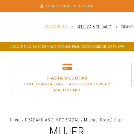
CREAR CUENTA
INICIAR SESIÓN
FRAGANCIAS
BELLEZA & CUIDADO
INFANTI
LOCAL FISICO, BV 25 DE MAYO 1800, SAN FRANCISCO, CÓRDOBA | EST. 1999
HASTA 6 CUOTAS
CON TODAS LAS TARJETAS DE CRÉDITO VISA Y
MASTERCARD
Inicio
/
FRAGANCIAS
/
IMPORTADAS
/
Michael Kors
/
Mujer
MUJER