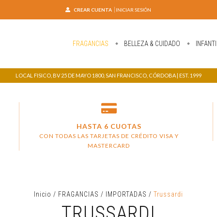
CREAR CUENTA
INICIAR SESIÓN
FRAGANCIAS
BELLEZA & CUIDADO
INFANTI
LOCAL FISICO, BV 25 DE MAYO 1800, SAN FRANCISCO, CÓRDOBA | EST. 1999
HASTA 6 CUOTAS
CON TODAS LAS TARJETAS DE CRÉDITO VISA Y
MASTERCARD
Inicio
/
FRAGANCIAS
/
IMPORTADAS
/
Trussardi
TRUSSARDI