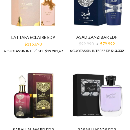
ASAD ZANZIBAR EDP
LATTAFA ECLAIRE EDP
$99.990
$79.992
$115.690
6
CUOTAS SIN INTERÉS DE
$13.332
6
CUOTAS SIN INTERÉS DE
$19.281,67
SABAH AL WARD EDP
RASASI HAWAS EDP