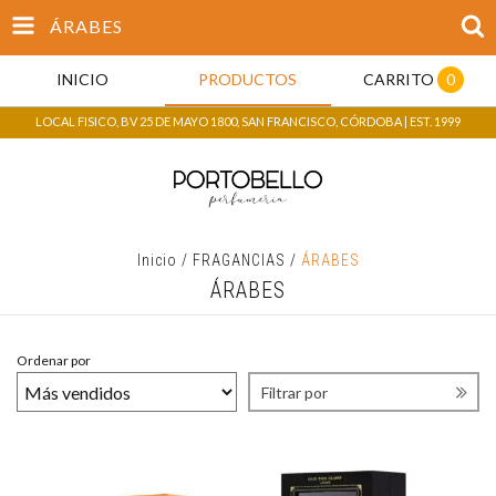
ÁRABES
INICIO
PRODUCTOS
CARRITO
0
LOCAL FISICO, BV 25 DE MAYO 1800, SAN FRANCISCO, CÓRDOBA | EST. 1999
Inicio
/
FRAGANCIAS
/
ÁRABES
ÁRABES
Ordenar por
Filtrar por