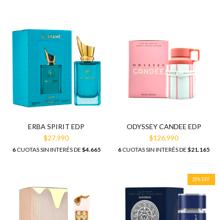
ERBA SPIRIT EDP
ODYSSEY CANDEE EDP
$27.990
$126.990
6
CUOTAS SIN INTERÉS DE
$4.665
6
CUOTAS SIN INTERÉS DE
$21.165
20
%
OFF