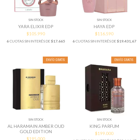
SIN STOCK
SIN STOCK
YARA ELIXIR EDP
HAYA EDP
$105.990
$116.590
6
CUOTAS SIN INTERÉS DE
$17.665
6
CUOTAS SIN INTERÉS DE
$19.431,67
ENVÍO GRATIS
ENVÍO GRATIS
SIN STOCK
SIN STOCK
AL HARAMAIN AMBER OUD
KING PARFUM
GOLD EDITION
$199.000
$195.000