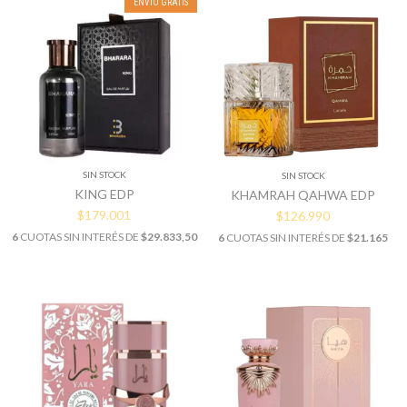
ENVÍO GRATIS
SIN STOCK
SIN STOCK
KING EDP
KHAMRAH QAHWA EDP
$179.001
$126.990
6
CUOTAS SIN INTERÉS DE
$29.833,50
6
CUOTAS SIN INTERÉS DE
$21.165