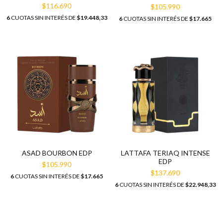
$116.690
$105.990
6
CUOTAS SIN INTERÉS DE
$19.448,33
6
CUOTAS SIN INTERÉS DE
$17.665
ASAD BOURBON EDP
LATTAFA TERIAQ INTENSE
EDP
$105.990
$137.690
6
CUOTAS SIN INTERÉS DE
$17.665
6
CUOTAS SIN INTERÉS DE
$22.948,33