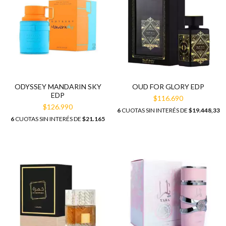
ODYSSEY MANDARIN SKY
OUD FOR GLORY EDP
EDP
$116.690
$126.990
6
CUOTAS SIN INTERÉS DE
$19.448,33
6
CUOTAS SIN INTERÉS DE
$21.165