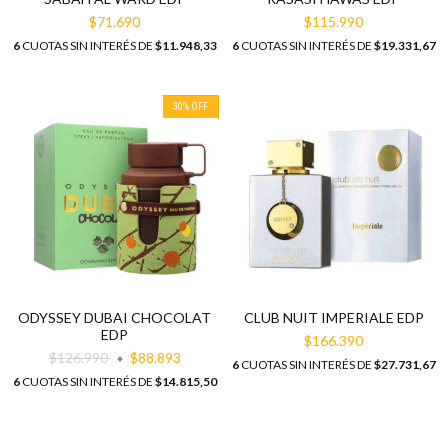
$71.690
$115.990
6
CUOTAS SIN INTERÉS DE
$11.948,33
6
CUOTAS SIN INTERÉS DE
$19.331,67
30
%
OFF
ODYSSEY DUBAI CHOCOLAT
CLUB NUIT IMPERIALE EDP
EDP
$166.390
$126.990
$88.893
6
CUOTAS SIN INTERÉS DE
$27.731,67
6
CUOTAS SIN INTERÉS DE
$14.815,50