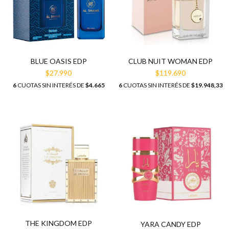
BLUE OASIS EDP
CLUB NUIT WOMAN EDP
$27.990
$119.690
6
CUOTAS SIN INTERÉS DE
$4.665
6
CUOTAS SIN INTERÉS DE
$19.948,33
THE KINGDOM EDP
YARA CANDY EDP