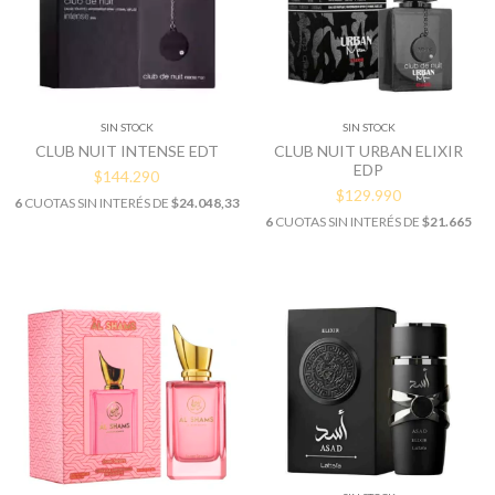
SIN STOCK
SIN STOCK
CLUB NUIT INTENSE EDT
CLUB NUIT URBAN ELIXIR
EDP
$144.290
$129.990
6
CUOTAS SIN INTERÉS DE
$24.048,33
6
CUOTAS SIN INTERÉS DE
$21.665