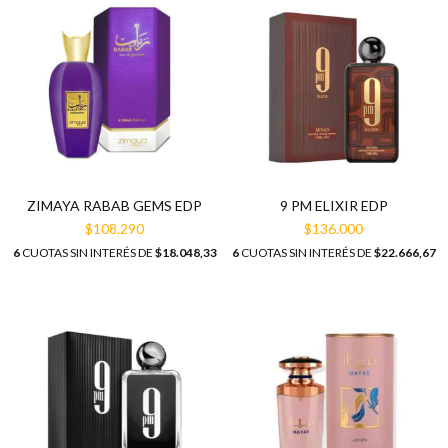
9 PM ELIXIR EDP
ZIMAYA RABAB GEMS EDP
$136.000
$108.290
6
CUOTAS SIN INTERÉS DE
$22.666,67
6
CUOTAS SIN INTERÉS DE
$18.048,33