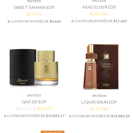
SIN STOCK
SIN STOCK
ASAD ELIXIR EDP
SWEET SAHARA EDP
$105.990
$27.990
6
CUOTAS SIN INTERÉS DE
$17.665
6
CUOTAS SIN INTERÉS DE
$4.665
SIN STOCK
SIN STOCK
QAA´ED EDP
LIQUID BRUN EDP
$84.790
$64.999
$119.300
6
CUOTAS SIN INTERÉS DE
$10.833,17
6
CUOTAS SIN INTERÉS DE
$19.883,33