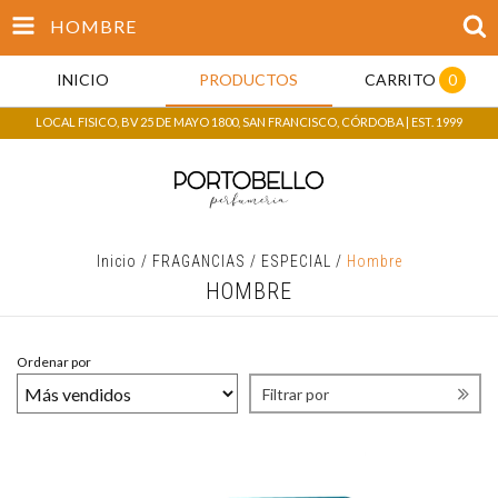
HOMBRE
INICIO
PRODUCTOS
CARRITO
0
LOCAL FISICO, BV 25 DE MAYO 1800, SAN FRANCISCO, CÓRDOBA | EST. 1999
Inicio
/
FRAGANCIAS
/
ESPECIAL
/
Hombre
HOMBRE
Ordenar por
Filtrar por