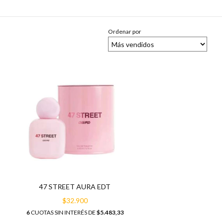
Ordenar por
47 STREET AURA EDT
$32.900
6
CUOTAS SIN INTERÉS DE
$5.483,33