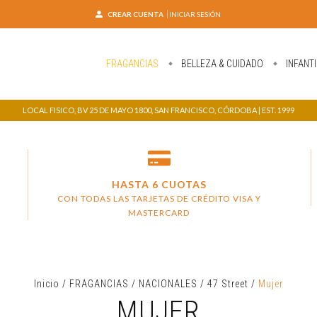
CREAR CUENTA
INICIAR SESIÓN
FRAGANCIAS
BELLEZA & CUIDADO
INFANTI
LOCAL FISICO, BV 25 DE MAYO 1800, SAN FRANCISCO, CÓRDOBA | EST. 1999
HASTA 6 CUOTAS
CON TODAS LAS TARJETAS DE CRÉDITO VISA Y
MASTERCARD
Inicio
/
FRAGANCIAS
/
NACIONALES
/
47 Street
/
Mujer
MUJER