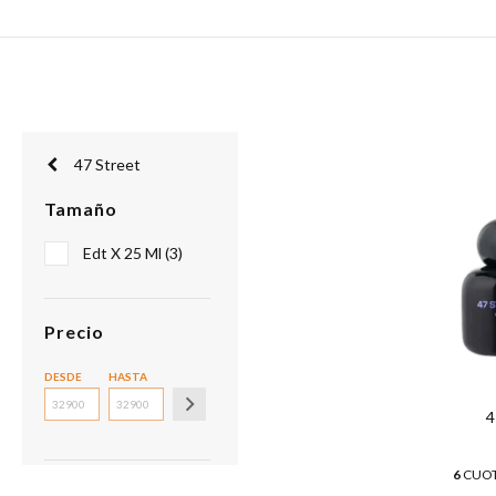
47 Street
Tamaño
Edt X 25 Ml (3)
Precio
DESDE
HASTA
4
6
CUOT