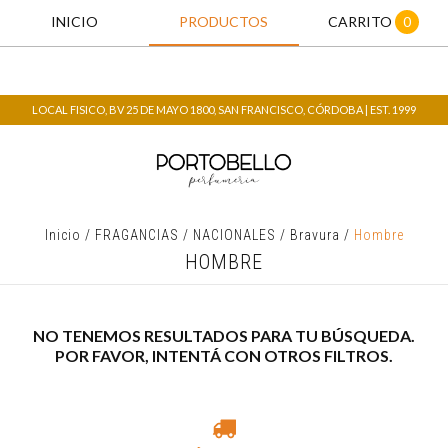
INICIO
PRODUCTOS
CARRITO
0
LOCAL FISICO, BV 25 DE MAYO 1800, SAN FRANCISCO, CÓRDOBA | EST. 1999
Inicio
/
FRAGANCIAS
/
NACIONALES
/
Bravura
/
Hombre
HOMBRE
NO TENEMOS RESULTADOS PARA TU BÚSQUEDA.
POR FAVOR, INTENTÁ CON OTROS FILTROS.